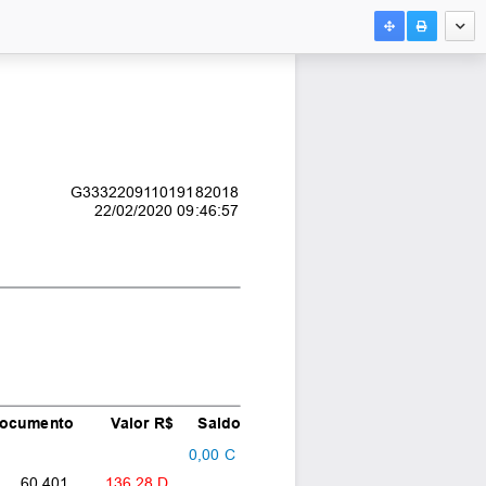
G333220911019182018
22/02/2020 09:46:57
ocumento
Valor R$
Saldo
0,00 C
60.401
136,28 D