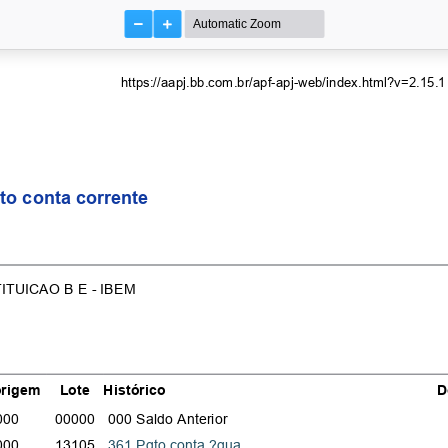
https://aapj.bb.com.br/apf-apj-web/index.html?v=2.15.1
to conta corrente
TITUICAO B E - IBEM
origem
Lote
Histórico
D
000
00000
000 Saldo Anterior
000
13105
361 Pgto conta ?gua