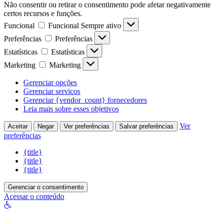
Não consentir ou retirar o consentimento pode afetar negativamente
certos recursos e funções.
Funcional
Funcional
Sempre ativo
Preferências
Preferências
Estatísticas
Estatísticas
Marketing
Marketing
Gerenciar opções
Gerenciar serviços
Gerenciar {vendor_count} fornecedores
Leia mais sobre esses objetivos
Ver
Aceitar
Negar
Ver preferências
Salvar preferências
preferências
{title}
{title}
{title}
Gerenciar o consentimento
Acessar o conteúdo
Abrir
a