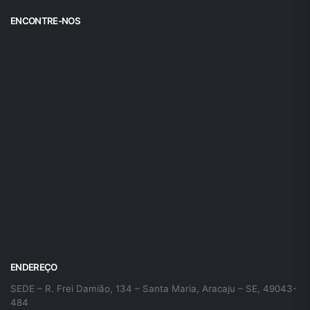
ENCONTRE-NOS
ENDEREÇO
SEDE – R. Frei Damião, 134 – Santa Maria, Aracaju – SE, 49043-
484