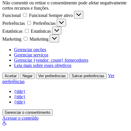
Não consentir ou retirar o consentimento pode afetar negativamente
certos recursos e funções.
Funcional
Funcional
Sempre ativo
Preferências
Preferências
Estatísticas
Estatísticas
Marketing
Marketing
Gerenciar opções
Gerenciar serviços
Gerenciar {vendor_count} fornecedores
Leia mais sobre esses objetivos
Ver
Aceitar
Negar
Ver preferências
Salvar preferências
preferências
{title}
{title}
{title}
Gerenciar o consentimento
Acessar o conteúdo
Abrir
a