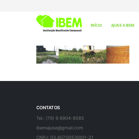
INÍCIO
AJUDE A IBEM
CONTATOS
Tel.: (79) 9 9904-8585
ibemajuse@gmail.com
CNPJ: 03.407.005/0001-21