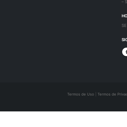
– 
HO
SE
SI
Termos de Uso
|
Termos de Priva