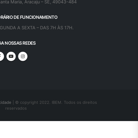
Santa Maria, Aracaju – SE, 49043-484
RÁRIO DE FUNCIONAMENTO
GUNDA A SEXTA – DAS 7H ÀS 17H.
GA NOSSAS REDES
cidade
| © copyright 2022. IBEM. Todos os direitos
reservados