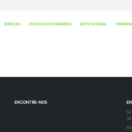
SERVIÇOS
ESTUDOS DOUTRINÁRIOS
INSTITUCIONAL
TRANSPA
ENCONTRE-NOS
EN
SE
SE
AN