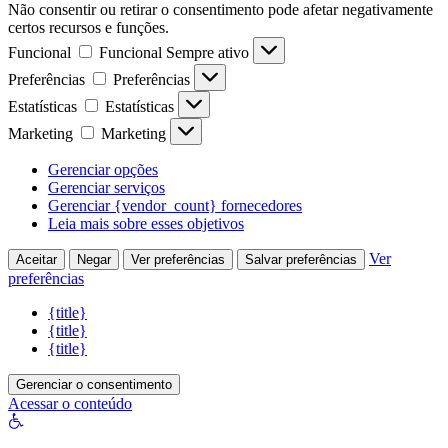
Não consentir ou retirar o consentimento pode afetar negativamente
certos recursos e funções.
Funcional
Funcional
Sempre ativo
Preferências
Preferências
Estatísticas
Estatísticas
Marketing
Marketing
Gerenciar opções
Gerenciar serviços
Gerenciar {vendor_count} fornecedores
Leia mais sobre esses objetivos
Ver
Aceitar
Negar
Ver preferências
Salvar preferências
preferências
{title}
{title}
{title}
Gerenciar o consentimento
Acessar o conteúdo
Abrir
a