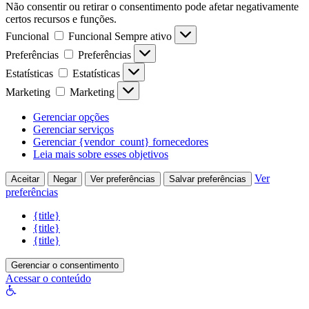
Não consentir ou retirar o consentimento pode afetar negativamente
certos recursos e funções.
Funcional
Funcional
Sempre ativo
Preferências
Preferências
Estatísticas
Estatísticas
Marketing
Marketing
Gerenciar opções
Gerenciar serviços
Gerenciar {vendor_count} fornecedores
Leia mais sobre esses objetivos
Ver
Aceitar
Negar
Ver preferências
Salvar preferências
preferências
{title}
{title}
{title}
Gerenciar o consentimento
Acessar o conteúdo
Abrir
a