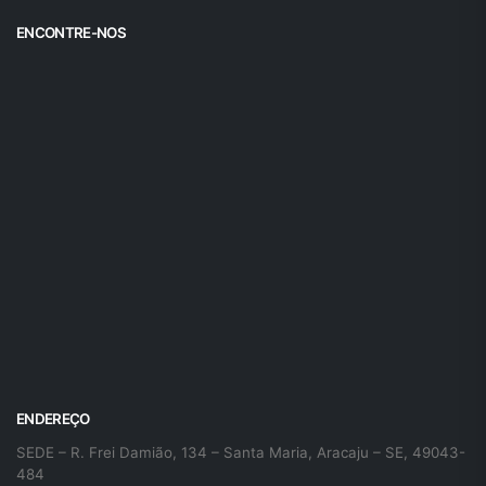
ENCONTRE-NOS
ENDEREÇO
SEDE – R. Frei Damião, 134 – Santa Maria, Aracaju – SE, 49043-
484