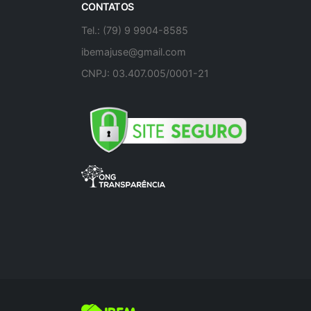
CONTATOS
Tel.: (79) 9 9904-8585
ibemajuse@gmail.com
CNPJ: 03.407.005/0001-21