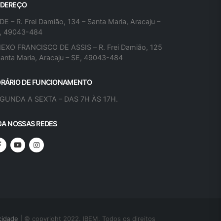
DEREÇO
DE – R. Frei Damião, 134 – Santa Maria, Aracaju –
, 49043-484
EXO FRANCISCO DE ASSIS – R. Frei Damião, 125
Santa Maria, Aracaju – SE, 49043-484
RÁRIO DE FUNCIONAMENTO
GUNDA A SEXTA – DAS 7H ÀS 17H.
GA NOSSAS REDES
cidade
| © copyright 2022. IBEM. Todos os direitos