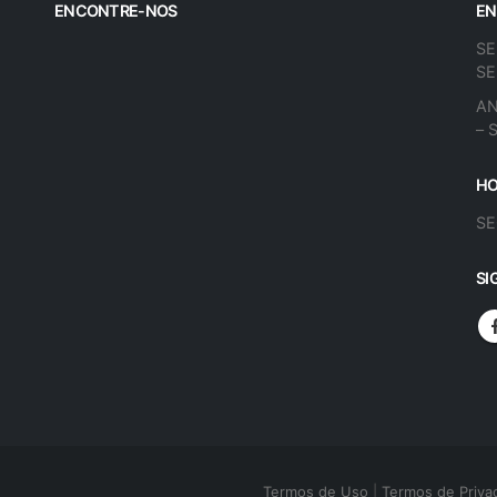
ENCONTRE-NOS
EN
SE
SE
AN
– 
HO
SE
SI
Termos de Uso
|
Termos de Priva