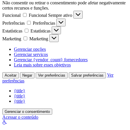
Não consentir ou retirar o consentimento pode afetar negativamente
certos recursos e funções.
Funcional
Funcional
Sempre ativo
Preferências
Preferências
Estatísticas
Estatísticas
Marketing
Marketing
Gerenciar opções
Gerenciar serviços
Gerenciar {vendor_count} fornecedores
Leia mais sobre esses objetivos
Ver
Aceitar
Negar
Ver preferências
Salvar preferências
preferências
{title}
{title}
{title}
Gerenciar o consentimento
Acessar o conteúdo
Abrir
a