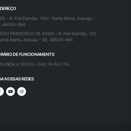
DEREÇO
DE – R. Frei Damião, 134 – Santa Maria, Aracaju –
, 49043-484
EXO FRANCISCO DE ASSIS – R. Frei Damião, 125
Santa Maria, Aracaju – SE, 49043-484
RÁRIO DE FUNCIONAMENTO
GUNDA A SEXTA – DAS 7H ÀS 17H.
GA NOSSAS REDES