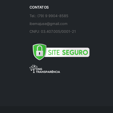
CONTATOS
Tel.: (79) 9 9904-8585
ibemajuse@gmail.com
CNPJ: 03.407.005/0001-21