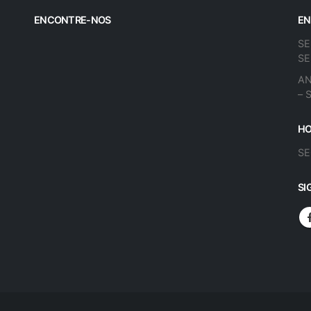
ENCONTRE-NOS
EN
SE
SE
AN
– 
HO
SE
SI