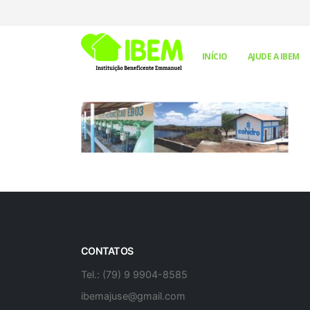
INÍCIO
AJUDE A IBEM
CONTATOS
Tel.: (79) 9 9904-8585
ibemajuse@gmail.com