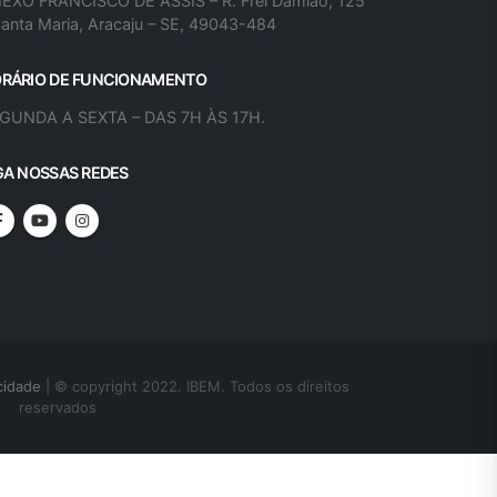
EXO FRANCISCO DE ASSIS – R. Frei Damião, 125
Santa Maria, Aracaju – SE, 49043-484
RÁRIO DE FUNCIONAMENTO
GUNDA A SEXTA – DAS 7H ÀS 17H.
GA NOSSAS REDES
cidade
| © copyright 2022. IBEM. Todos os direitos
reservados