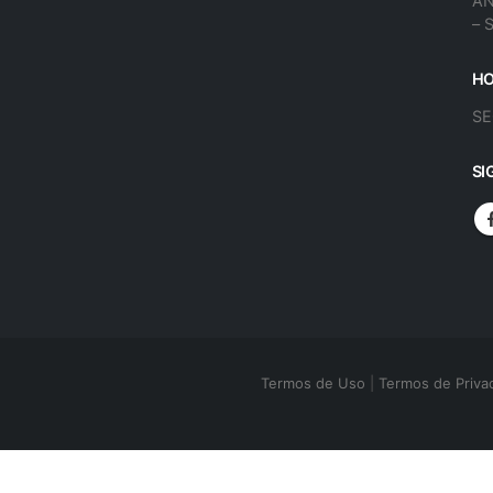
AN
– 
HO
SE
SI
Termos de Uso
|
Termos de Priva