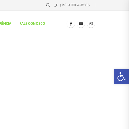
(79) 9 9904-8585
RÊNCIA
FALE CONOSCO
Ab