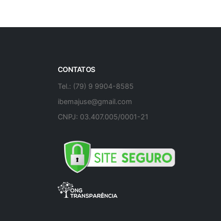
CONTATOS
Tel.: (79) 9 9904-8585
ibemajuse@gmail.com
CNPJ: 03.407.005/0001-21