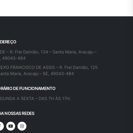
DEREÇO
DE – R. Frei Damião, 134 – Santa Maria, Aracaju –
, 49043-484
EXO FRANCISCO DE ASSIS – R. Frei Damião, 125
Santa Maria, Aracaju – SE, 49043-484
RÁRIO DE FUNCIONAMENTO
GUNDA A SEXTA – DAS 7H ÀS 17H.
GA NOSSAS REDES