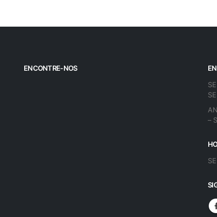
ENCONTRE-NOS
EN
SE
SE
AN
– 
HO
SE
SI