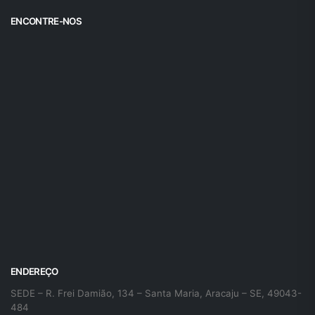
ENCONTRE-NOS
ENDEREÇO
SEDE – R. Frei Damião, 134 – Santa Maria, Aracaju – SE, 49043-
484