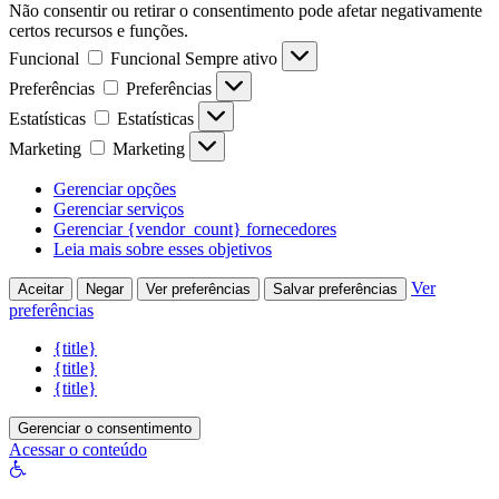
Não consentir ou retirar o consentimento pode afetar negativamente
certos recursos e funções.
Funcional
Funcional
Sempre ativo
Preferências
Preferências
Estatísticas
Estatísticas
Marketing
Marketing
Gerenciar opções
Gerenciar serviços
Gerenciar {vendor_count} fornecedores
Leia mais sobre esses objetivos
Ver
Aceitar
Negar
Ver preferências
Salvar preferências
preferências
{title}
{title}
{title}
Gerenciar o consentimento
Acessar o conteúdo
Abrir
a