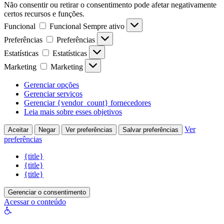
Não consentir ou retirar o consentimento pode afetar negativamente
certos recursos e funções.
Funcional
Funcional
Sempre ativo
Preferências
Preferências
Estatísticas
Estatísticas
Marketing
Marketing
Gerenciar opções
Gerenciar serviços
Gerenciar {vendor_count} fornecedores
Leia mais sobre esses objetivos
Ver
Aceitar
Negar
Ver preferências
Salvar preferências
preferências
{title}
{title}
{title}
Gerenciar o consentimento
Acessar o conteúdo
Abrir
a