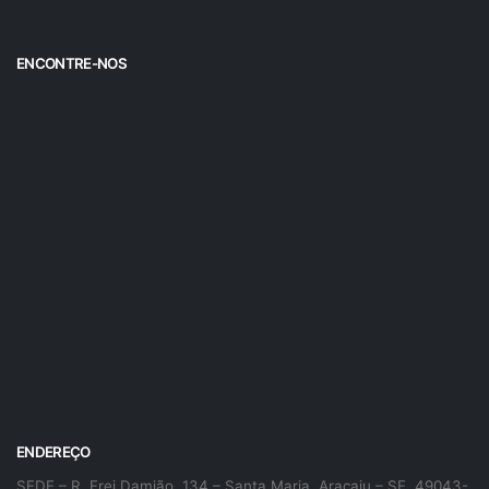
ENCONTRE-NOS
ENDEREÇO
SEDE – R. Frei Damião, 134 – Santa Maria, Aracaju – SE, 49043-