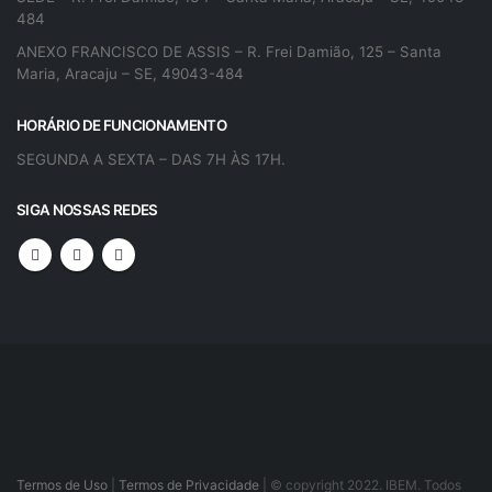
484
ANEXO FRANCISCO DE ASSIS – R. Frei Damião, 125 – Santa
Maria, Aracaju – SE, 49043-484
HORÁRIO DE FUNCIONAMENTO
SEGUNDA A SEXTA – DAS 7H ÀS 17H.
SIGA NOSSAS REDES
Termos de Uso
|
Termos de Privacidade
| © copyright 2022. IBEM. Todos