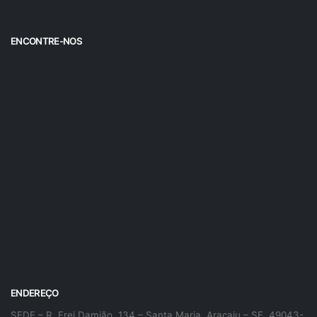
ENCONTRE-NOS
ENDEREÇO
SEDE – R. Frei Damião, 134 – Santa Maria, Aracaju – SE, 49043-