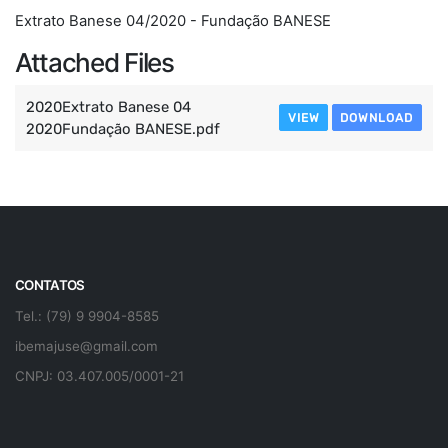
Extrato Banese 04/2020 - Fundação BANESE
Attached Files
2020Extrato Banese 04
VIEW
DOWNLOAD
2020Fundação BANESE.pdf
CONTATOS
Tel.: (79) 9 9904-8585
ibemajuse@gmail.com
CNPJ: 03.407.005/0001-21