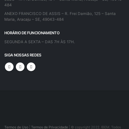
484
ANEXO FRANCISCO DE ASSIS – R. Frei Damião, 125 – Santa
Maria, Aracaju – SE, 49043-484
HORÁRIO DE FUNCIONAMENTO
SEGUNDA A SEXTA – DAS 7H ÀS 17H.
SIGA NOSSAS REDES
Termos de Uso
|
Termos de Privacidade
| © copyright 2022. IBEM. Todos