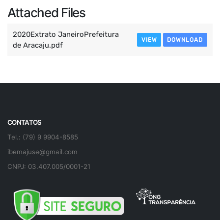
Attached Files
2020Extrato JaneiroPrefeitura
VIEW
DOWNLOAD
de Aracaju.pdf
CONTATOS
Tel.: (79) 9 9904-8585
ibemajuse@gmail.com
CNPJ: 03.407.005/0001-21