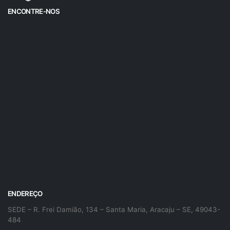
ENCONTRE-NOS
ENDEREÇO
SEDE – R. Frei Damião, 134 – Santa Maria, Aracaju – SE, 49043-
484