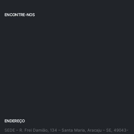
ENCONTRE-NOS
ENDEREÇO
SEDE – R. Frei Damião, 134 – Santa Maria, Aracaju – SE, 49043-