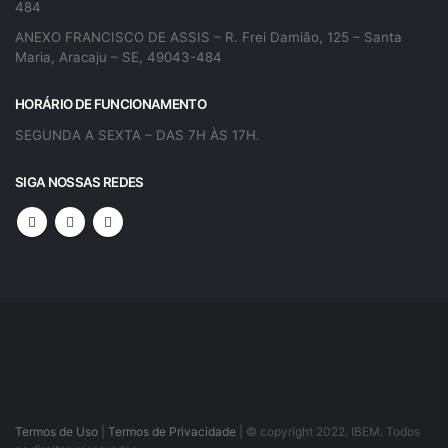
484
ANEXO FRANCISCO DE ASSIS – R. Frei Damião, 125 – Santa
Maria, Aracaju – SE, 49043-484
HORÁRIO DE FUNCIONAMENTO
SEGUNDA A SEXTA – DAS 7H ÀS 17H.
SIGA NOSSAS REDES
Termos de Uso
|
Termos de Privacidade
| © copyright 2022. IBEM. Todos