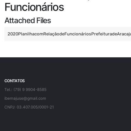
Funcionários
Attached Files
2020PlanilhacomRelaçãodeFuncionáriosPrefeituradeAracaj
CONTATOS
Tel.: (79) 9 9904-8585
ibemajuse@gmail.com
CNPJ: 03.407.005/0001-21