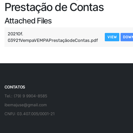
Prestação de Contas
Attached Files
2021Of.
VIEW
DOW
03921VempaVEMPAPrestaçãodeContas.pdf
CONTATOS
Tel.: (79) 9 9904-8585
ibemajuse@gmail.com
CNPJ: 03.407.005/0001-21