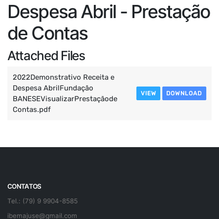
Despesa Abril - Prestação
de Contas
Attached Files
2022Demonstrativo Receita e
Despesa AbrilFundação
VIEW
DOWNLOAD
BANESEVisualizarPrestaçãode
Contas.pdf
CONTATOS
Tel.: (79) 9 9904-8585
ibemajuse@gmail.com