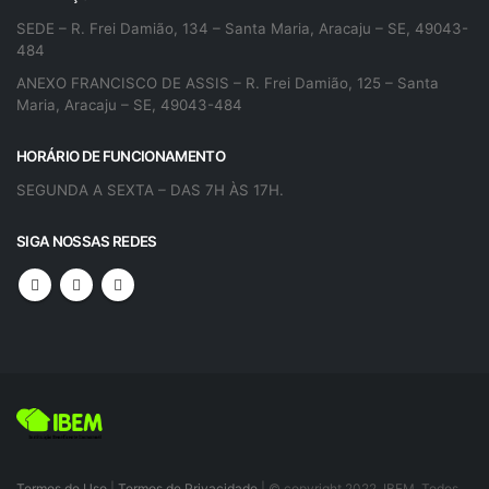
SEDE – R. Frei Damião, 134 – Santa Maria, Aracaju – SE, 49043-
484
ANEXO FRANCISCO DE ASSIS – R. Frei Damião, 125 – Santa
Maria, Aracaju – SE, 49043-484
HORÁRIO DE FUNCIONAMENTO
SEGUNDA A SEXTA – DAS 7H ÀS 17H.
SIGA NOSSAS REDES
Termos de Uso
|
Termos de Privacidade
| © copyright 2022. IBEM. Todos