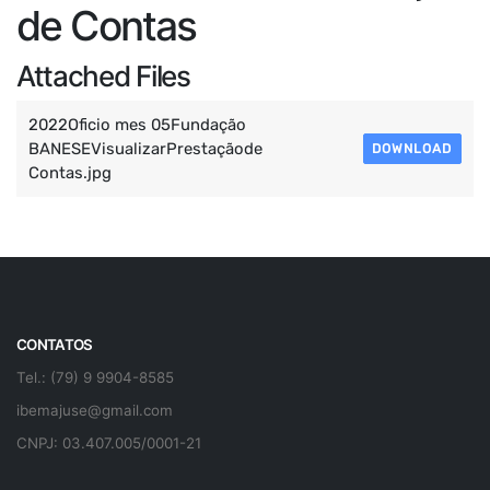
de Contas
Attached Files
2022Oficio mes 05Fundação
BANESEVisualizarPrestaçãode
DOWNLOAD
Contas.jpg
CONTATOS
Tel.: (79) 9 9904-8585
ibemajuse@gmail.com
CNPJ: 03.407.005/0001-21