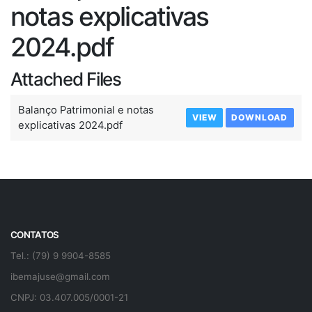
notas explicativas
2024.pdf
Attached Files
Balanço Patrimonial e notas
VIEW
DOWNLOAD
explicativas 2024.pdf
CONTATOS
Tel.: (79) 9 9904-8585
ibemajuse@gmail.com
CNPJ: 03.407.005/0001-21