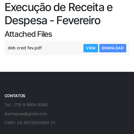
Execução de Receita e
Despesa - Fevereiro
Attached Files
deb cred fev.pdf
VIEW
DOWNLOAD
CONTATOS
Tel.: (79) 9 9904-8585
ibemajuse@gmail.com
CNPJ: 03.407.005/0001-21