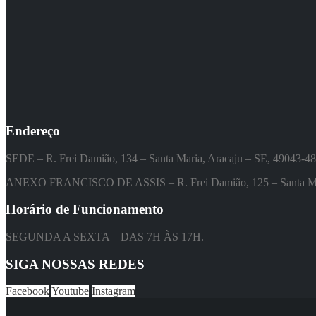
Endereço
SEDE – R. Frei Damião, 134 – Santa Maria, Aracaju – SE, 49043-4
ANEXO FRANCISCO DE ASSIS – R. Frei Damião, 125 – Santa Mar
Horário de Funcionamento
SEGUNDA A SEXTA – DAS 7H ÀS 17H.
SIGA NOSSAS REDES
Facebook
Youtube
Instagram