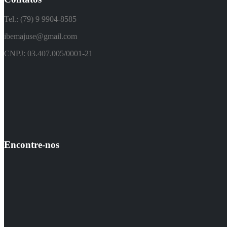
Tel.: (79) 9 9904-8585
ibemajuse@gmail.com
CNPJ: 03.407.005/0001-21
Encontre-nos