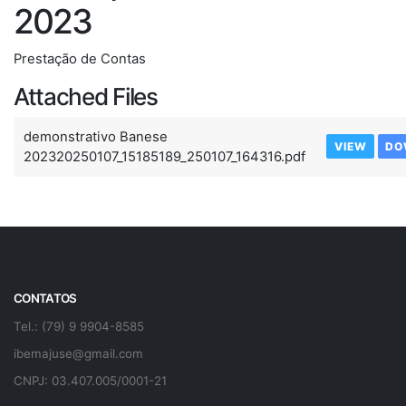
2023
Prestação de Contas
Attached Files
demonstrativo Banese
VIEW
DO
202320250107_15185189_250107_164316.pdf
CONTATOS
Tel.: (79) 9 9904-8585
ibemajuse@gmail.com
CNPJ: 03.407.005/0001-21