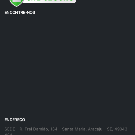
ENCONTRE-NOS
ENDEREÇO
SEDE – R. Frei Damião, 134 – Santa Maria, Aracaju – SE, 49043-
484