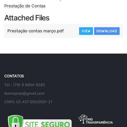
Prestação de Contas
Attached Files
Prestação contas março.pdf
VIEW
DOWNLOAD
CONTATOS
Tel.: (79) 9 9904-8585
ibemajuse@gmail.com
CNPJ: 03.407.005/0001-21