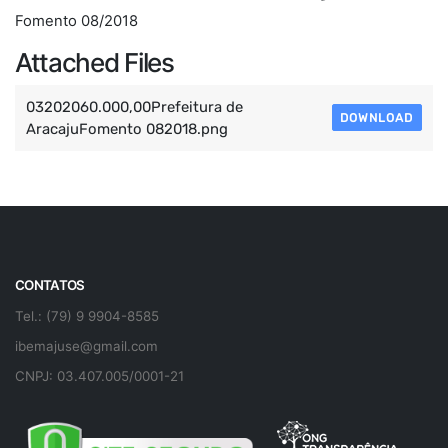
Fomento 08/2018
Attached Files
03202060.000,00Prefeitura de
DOWNLOAD
AracajuFomento 082018.png
CONTATOS
Tel.: (79) 9 9904-8585
ibemajuse@gmail.com
CNPJ: 03.407.005/0001-21