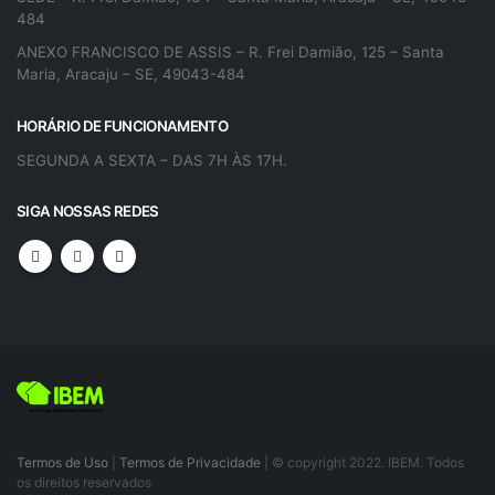
484
ANEXO FRANCISCO DE ASSIS – R. Frei Damião, 125 – Santa
Maria, Aracaju – SE, 49043-484
HORÁRIO DE FUNCIONAMENTO
SEGUNDA A SEXTA – DAS 7H ÀS 17H.
SIGA NOSSAS REDES
Termos de Uso
|
Termos de Privacidade
| © copyright 2022. IBEM. Todos
os direitos reservados