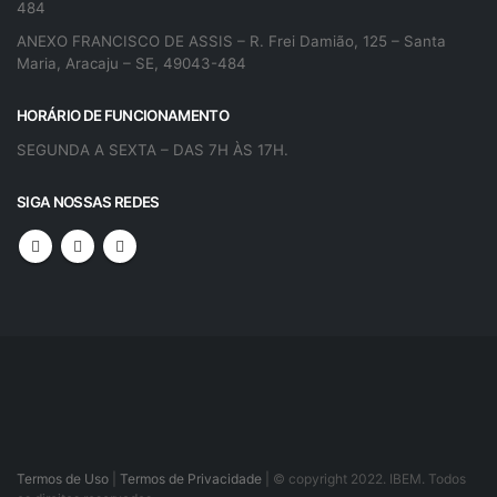
484
ANEXO FRANCISCO DE ASSIS – R. Frei Damião, 125 – Santa
Maria, Aracaju – SE, 49043-484
HORÁRIO DE FUNCIONAMENTO
SEGUNDA A SEXTA – DAS 7H ÀS 17H.
SIGA NOSSAS REDES
Termos de Uso
|
Termos de Privacidade
| © copyright 2022. IBEM. Todos