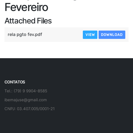
Fevereiro
Attached Files
rela pgto fev.pdf
VIEW
DOWNLOAD
CONTATOS
Tel.: (79) 9 9904-8585
ibemajuse@gmail.com
CNPJ: 03.407.005/0001-21