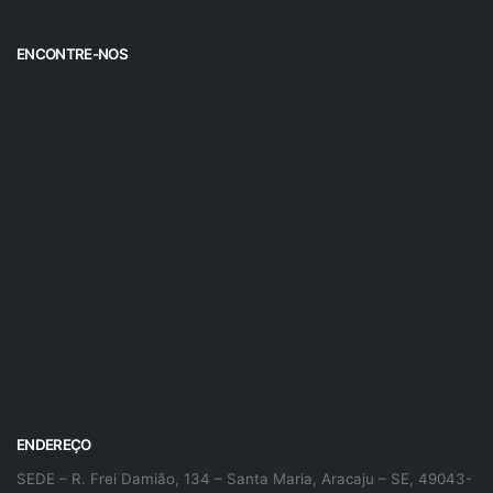
ENCONTRE-NOS
ENDEREÇO
SEDE – R. Frei Damião, 134 – Santa Maria, Aracaju – SE, 49043-