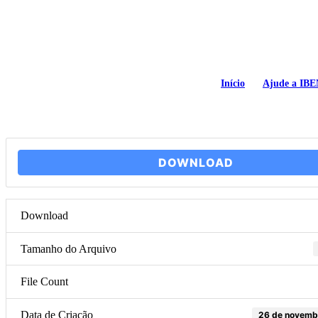
Início
Ajude a IB
DOWNLOAD
Download
Tamanho do Arquivo
File Count
Data de Criação
26 de novemb