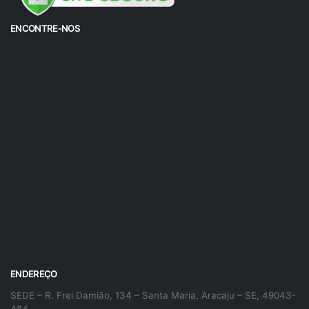
ENCONTRE-NOS
ENDEREÇO
SEDE – R. Frei Damião, 134 – Santa Maria, Aracaju – SE, 49043-
484