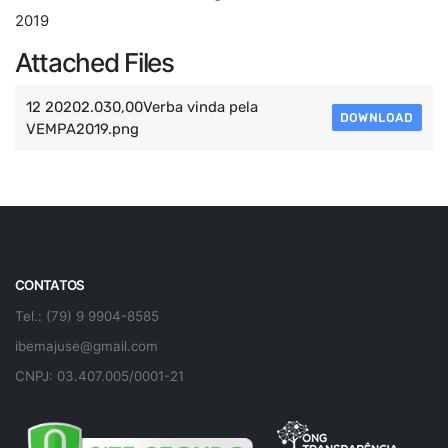
2019
Attached Files
12 20202.030,00Verba vinda pela
DOWNLOAD
VEMPA2019.png
CONTATOS
Tel.: (79) 9 9904-8585
ibemajuse@gmail.com
CNPJ: 03.407.005/0001-21