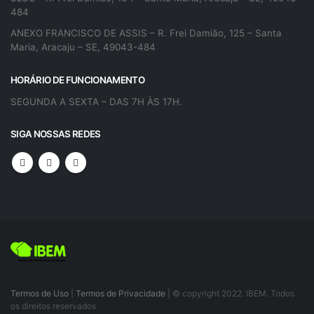
484
ANEXO FRANCISCO DE ASSIS – R. Frei Damião, 125 – Santa
Maria, Aracaju – SE, 49043-484
HORÁRIO DE FUNCIONAMENTO
SEGUNDA A SEXTA – DAS 7H ÀS 17H.
SIGA NOSSAS REDES
Termos de Uso
|
Termos de Privacidade
| © copyright 2022. IBEM. Todos
os direitos reservados