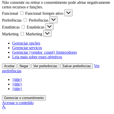
Não consentir ou retirar o consentimento pode afetar negativamente
certos recursos e funções.
Funcional
Funcional
Sempre ativo
Preferências
Preferências
Estatísticas
Estatísticas
Marketing
Marketing
Gerenciar opções
Gerenciar serviços
Gerenciar {vendor_count} fornecedores
Leia mais sobre esses objetivos
Ver
Aceitar
Negar
Ver preferências
Salvar preferências
preferências
{title}
{title}
{title}
Gerenciar o consentimento
Acessar o conteúdo
Abrir
a