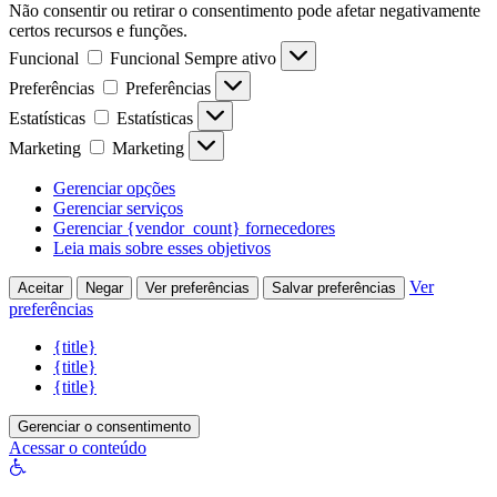
Não consentir ou retirar o consentimento pode afetar negativamente
certos recursos e funções.
Funcional
Funcional
Sempre ativo
Preferências
Preferências
Estatísticas
Estatísticas
Marketing
Marketing
Gerenciar opções
Gerenciar serviços
Gerenciar {vendor_count} fornecedores
Leia mais sobre esses objetivos
Ver
Aceitar
Negar
Ver preferências
Salvar preferências
preferências
{title}
{title}
{title}
Gerenciar o consentimento
Acessar o conteúdo
Abrir
a