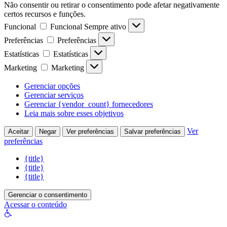
Não consentir ou retirar o consentimento pode afetar negativamente
certos recursos e funções.
Funcional
Funcional
Sempre ativo
Preferências
Preferências
Estatísticas
Estatísticas
Marketing
Marketing
Gerenciar opções
Gerenciar serviços
Gerenciar {vendor_count} fornecedores
Leia mais sobre esses objetivos
Ver
Aceitar
Negar
Ver preferências
Salvar preferências
preferências
{title}
{title}
{title}
Gerenciar o consentimento
Acessar o conteúdo
Abrir
a