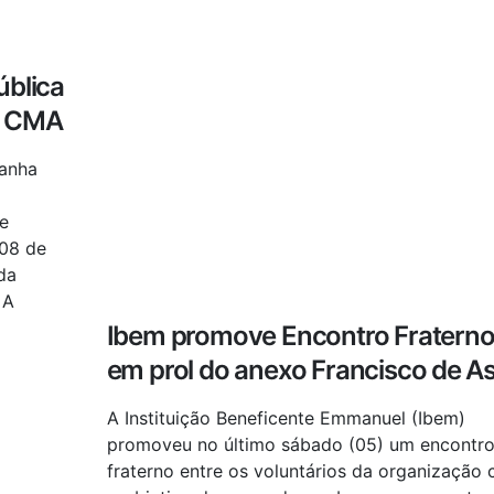
ública
a CMA
panha
de
(08 de
da
 A
Ibem promove Encontro Fratern
em prol do anexo Francisco de As
A Instituição Beneficente Emmanuel (Ibem)
promoveu no último sábado (05) um encontr
fraterno entre os voluntários da organização