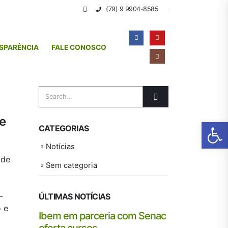
(79) 9 9904-8585
SPARÊNCIA
FALE CONOSCO
re
Ab
CATEGORIAS
Notícias
 de
Sem categoria
-
ÚLTIMAS NOTÍCIAS
o e
Ibem em parceria com Senac
Ib