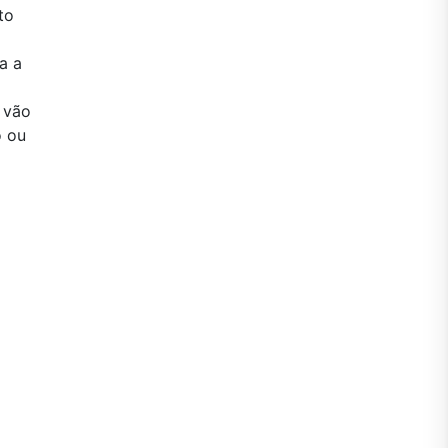
to
a a
s vão
o ou