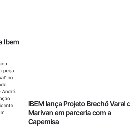
a Ibem
hico
a peça
ual' no
ado
e André.
zação
IBEM lança Projeto Brechő Varal 
icente
Marivan em parceria com a
um
Capemisa