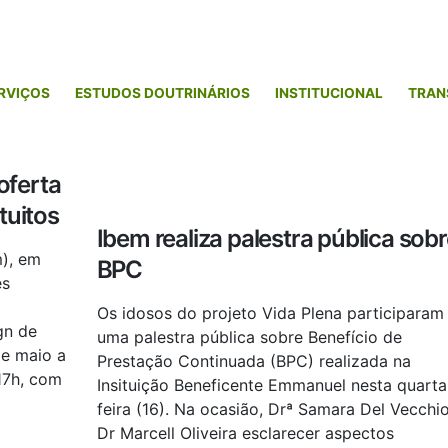
RVIÇOS
ESTUDOS DOUTRINÁRIOS
INSTITUCIONAL
TRAN
oferta
tuitos
Ibem realiza palestra pública sob
m), em
BPC
es
Os idosos do projeto Vida Plena participaram
gn de
uma palestra pública sobre Benefício de
de maio a
Prestação Continuada (BPC) realizada na
 17h, com
Insituição Beneficente Emmanuel nesta quarta
feira (16). Na ocasião, Drª Samara Del Vecchi
Dr Marcell Oliveira esclarecer aspectos