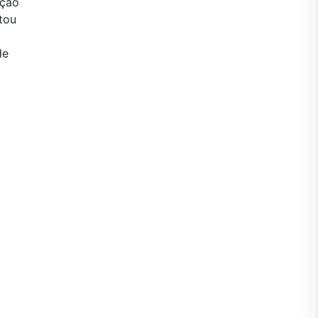
nção
tou
de