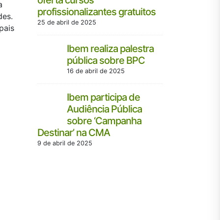
oferta cursos
En
a
profissionalizantes gratuitos
pro
des.
Francisco
25 de abril de 2025
pais
8 de abril de
Ibem realiza palestra
pública sobre BPC
Ju
de
16 de abril de 2025
Ch
realiza pe
Ibem participa de
31 de março 
Audiência Pública
sobre ‘Campanha
Destinar’ na CMA
IBE
Br
9 de abril de 2025
Ma
com a Ca
9 de abril de